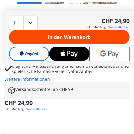
Zwei liebevolle Feen mit abnehmbaren Flügeln sorgen für
märchenhafte Waldabenteuer
CHF 24,90
Majestätisches Reh lässt sich mit bunten Blüten am
inkl. MwSt
zzgl. Versandkosten
Geweih zauberhaft schmücken
In den Warenkorb
Hasen, Vögel und Waldtiere bringen lebendige
Naturmomente in fantasievolle Rollenspiele
Futterkörbe, Baumstumpf und Accessoires fördern
kreative Geschichten rund um Tierpflege
Magische Waldszene für gemeinsame Feenabenteuer und
spielerische Fantasie voller Naturzauber
Weitere Informationen
Versandkostenfrei ab CHF 99
CHF 24,90
inkl. MwSt
zzgl. Versandkosten