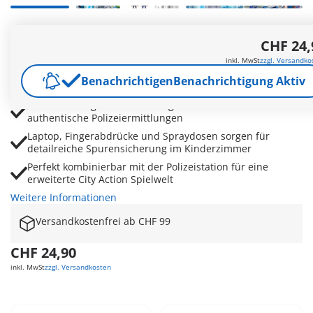
Realistisches Ermittlungszimmer mit Polizist,
CHF 24,
Verdächtigem und Gitterfenstern für spannende Krimi-
Rollenspiele
inkl. MwSt
zzgl. Versandko
Schwenkbare Beweistafel und Dokumente helfen beim
Benachrichtigen
Benachrichtigung Aktiv
Sammeln und Auswerten wichtiger Hinweise
Funktionsfähige Kamera ermöglicht Beweisfotos und
authentische Polizeiermittlungen
Laptop, Fingerabdrücke und Spraydosen sorgen für
detailreiche Spurensicherung im Kinderzimmer
Perfekt kombinierbar mit der Polizeistation für eine
erweiterte City Action Spielwelt
Weitere Informationen
Versandkostenfrei ab CHF 99
CHF 24,90
inkl. MwSt
zzgl. Versandkosten