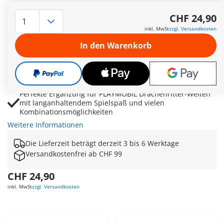
Funktionsfähiges Steinkatapult für spannende Fantasy-
Schlachten und taktische Verteidigungsszenen
CHF 24,90
Zwei Drachenritter mit Schilden und Ausrüstung für
inkl. MwSt
zzgl. Versandkosten
actionreiche Abenteuer voller Mut und Strategie
In den Warenkorb
Massive Felswand als geschützte Verteidigungsposition
für kreative Rollenspiele und Angriffspläne
Fördert Fantasie, taktisches Denken und kreatives
Erzählen durch abwechslungsreiche Spielszenarien
Perfekte Ergänzung für PLAYMOBIL Drachenritter-Welten
mit langanhaltendem Spielspaß und vielen
Kombinationsmöglichkeiten
Weitere Informationen
Die Lieferzeit beträgt derzeit 3 bis 6 Werktage
Versandkostenfrei ab CHF 99
CHF 24,90
inkl. MwSt
zzgl. Versandkosten