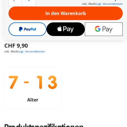
machen soll. Doch MindNet sieht in der Bevölkerung selbst
inkl. MwSt
zzgl. Versandkosten
das größte Übel und wirft die Bewohner aus der Stadt.
Können die Super 4 ihn stoppen?
In den Warenkorb
Weitere Informationen
Die Lieferzeit beträgt derzeit 3 bis 6 Werktage
Versandkostenfrei ab CHF 99
CHF 9,90
inkl. MwSt
zzgl. Versandkosten
Alter