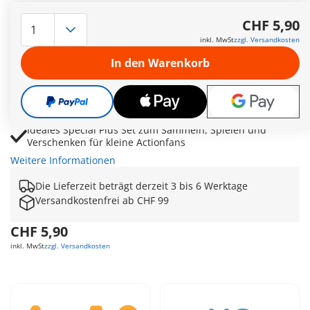
Superheld mit Feuerkraft, Cape und Flammenzubehör für
actionreiche Rettungsmissionen
CHF 5,90
Feuerbälle und leuchtende Feuerfontänen sorgen für
inkl. MwSt
zzgl. Versandkosten
dynamische Abenteuer im Kinderzimmer
In den Warenkorb
Fliegende Heldenszenen fördern fantasievolle
Geschichten rund um Mut, Stärke und Gerechtigkeit
Detailreiches Cape und handliches Zubehör unterstützen
kreative Rollenspiele mit Superkräften
Ideales Special Plus Set zum Sammeln, Spielen und
Verschenken für kleine Actionfans
Weitere Informationen
Die Lieferzeit beträgt derzeit 3 bis 6 Werktage
Versandkostenfrei ab CHF 99
CHF 5,90
inkl. MwSt
zzgl. Versandkosten