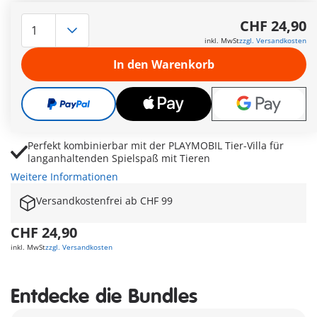
PLAYMOBIL Tierischer Badespaß mit Nilpferdbaby, Pelikan
und Otter für liebevolle Pflegegeschichten
CHF 24,90
Badewanne mit Duschvorhang lädt zu realistischen
inkl. MwSt
zzgl. Versandkosten
Badeszenen und fürsorglichem Rollenspiel ein
In den Warenkorb
Shampoo, Bürste, Seife und Handtuch fördern kreative
Pflegemomente voller Fantasie und Nähe
Waschbecken, Körbchen und Zubehör sorgen für
abwechslungsreiche Spielszenen in der Animals & Friends
Welt
Perfekt kombinierbar mit der PLAYMOBIL Tier-Villa für
langanhaltenden Spielspaß mit Tieren
Weitere Informationen
Versandkostenfrei ab CHF 99
CHF 24,90
inkl. MwSt
zzgl. Versandkosten
Entdecke die Bundles