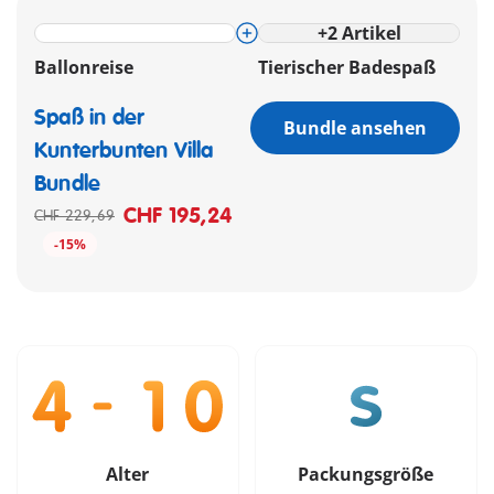
+
2
Artikel
Ballonreise
Tierischer Badespaß
Spaß in der
Bundle ansehen
Kunterbunten Villa
Bundle
CHF 195,24
CHF 229,69
-15%
Alter
Packungsgröße