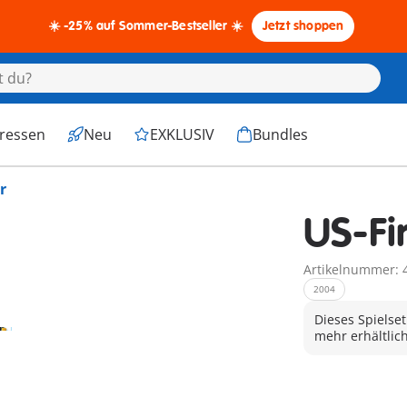
☀️ -25% auf Sommer-Bestseller ☀️
Jetzt shoppen
eressen
Neu
EXKLUSIV
Bundles
r
US-Fir
Artikelnummer: 
2004
Dieses Spielset
mehr erhältlich