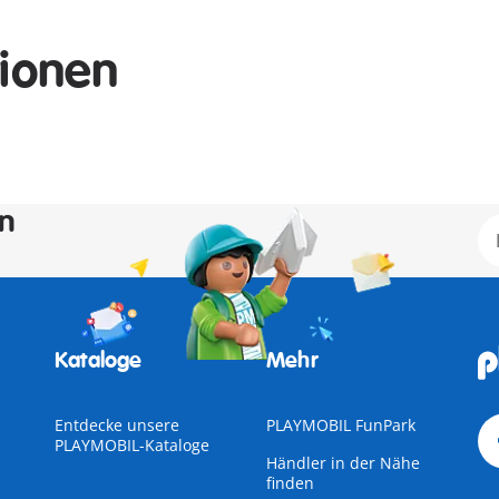
tionen
en
Kataloge
Mehr
Entdecke unsere
PLAYMOBIL FunPark
PLAYMOBIL-Kataloge
Händler in der Nähe
finden