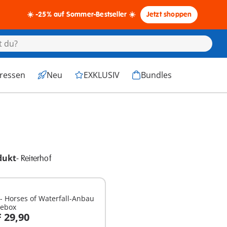
☀️ -25% auf Sommer-Bestseller ☀️
Jetzt shoppen
eressen
Neu
EXKLUSIV
Bundles
dukt
-
Reiterhof
- Horses of Waterfall-Anbau
debox
 29,90
n den Warenkorb