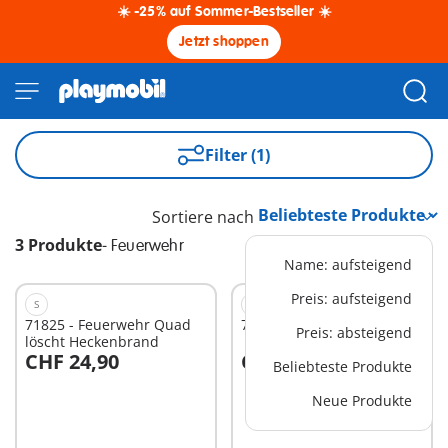
☀️ -25% auf Sommer-Bestseller ☀️
Jetzt shoppen
Filter (1)
Sortiere nach
3 Produkte
-
Feuerwehr
Name: aufsteigend
Preis: aufsteigend
S
M
71825 - Feuerwehr Quad
71824 - Feuerwehrtruck
Preis: absteigend
löscht Heckenbrand
CHF 24,90
CHF 39,90
Beliebteste Produkte
In den Warenkorb
In den Warenkorb
Neue Produkte