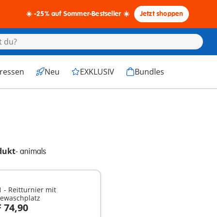
☀️ -25% auf Sommer-Bestseller ☀️
Jetzt shoppen
eressen
Neu
EXKLUSIV
Bundles
dukt
-
animals
 - Reitturnier mit
dewaschplatz
 74,90
n den Warenkorb