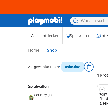
Alles entdecken
Spielwelten
Int
Home
Shop
Ausgewählte Filter:
animals
1 Pro
Spielwelten
XL
70871
Country
(1)
Pfer
CHF
I