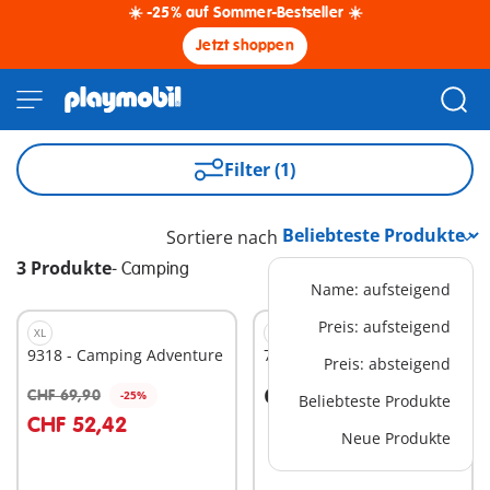
☀️ -25% auf Sommer-Bestseller ☀️
Jetzt shoppen
Filter (1)
Sortiere nach
3 Produkte
-
Camping
Name: aufsteigend
Preis: aufsteigend
XL
M
9318 - Camping Adventure
71425 - Zelten
Preis: absteigend
CHF 29,90
CHF 69,90
-25%
Beliebteste Produkte
In den Warenkorb
In den Warenkorb
CHF 52,42
Neue Produkte