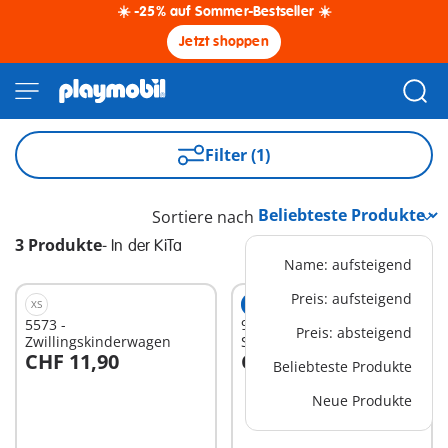
☀️ -25% auf Sommer-Bestseller ☀️
Jetzt shoppen
Filter (1)
Sortiere nach
3 Produkte
-
In der KiTa
Name: aufsteigend
Preis: aufsteigend
XS
EXKLUSIV
XS
5573 -
9814 - Spielhäuschen mit
Preis: absteigend
Zwillingskinderwagen
Sandkasten
CHF 11,90
CHF 16,90
Beliebteste Produkte
In den Warenkorb
In den Warenkorb
Neue Produkte