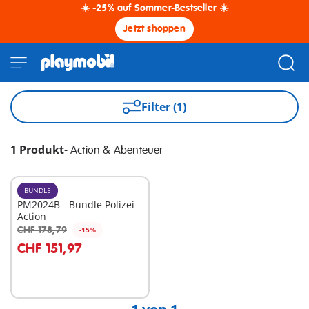
☀️ -25% auf Sommer-Bestseller ☀️
Jetzt shoppen
Filter (1)
1 Produkt
-
Action & Abenteuer
BUNDLE
PM2024B - Bundle Polizei
Action
CHF 178,79
-15%
In den Warenkorb
CHF 151,97