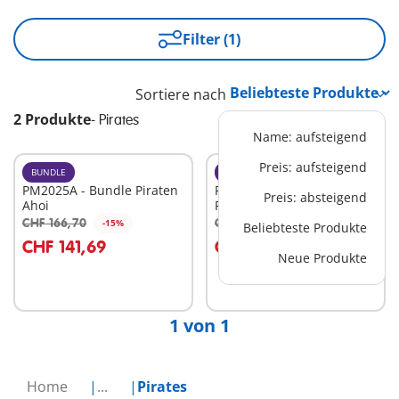
Filter (1)
Sortiere nach
2 Produkte
-
Pirates
Name: aufsteigend
Preis: aufsteigend
BUNDLE
BUNDLE
PM2025A - Bundle Piraten
PM2025C - Bundle
Preis: absteigend
Ahoi
Piratenabenteuer
CHF 166,70
CHF 104,70
-15%
-15%
Beliebteste Produkte
In den Warenkorb
In den Warenkorb
CHF 141,69
CHF 88,99
Neue Produkte
1 von 1
Home
...
Pirates