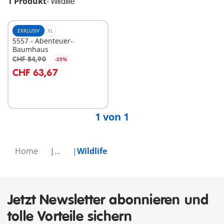
1 Produkt
-
Wildlife
EXKLUSIV
XL
5557 - Abenteuer-
Baumhaus
CHF 84,90
-25%
In den Warenkorb
CHF 63,67
1 von 1
Home
...
Wildlife
Jetzt Newsletter abonnieren und
tolle Vorteile sichern