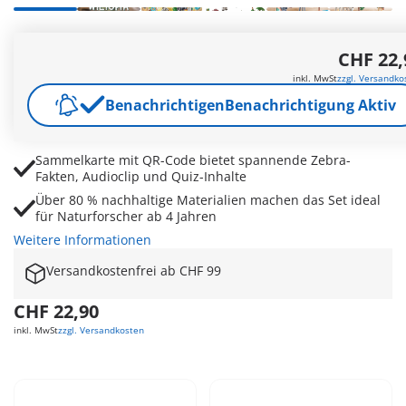
Zebramutter, Fohlen und Sofia Palmer sorgen für
CHF 22,
spannende Safari-Abenteuer im Kinderzimmer
Originelles Zebra-Kostüm ermöglicht unauffällige
inkl. MwSt
zzgl. Versandko
Tierbeobachtung und kreative Rollenspiele
Benachrichtigen
Benachrichtigung Aktiv
Kamera und Zubehör laden zu fantasievollen Fotosafaris
in Afrikas Tierwelt ein
Sammelkarte mit QR-Code bietet spannende Zebra-
Fakten, Audioclip und Quiz-Inhalte
Über 80 % nachhaltige Materialien machen das Set ideal
für Naturforscher ab 4 Jahren
Weitere Informationen
Versandkostenfrei ab CHF 99
CHF 22,90
inkl. MwSt
zzgl. Versandkosten