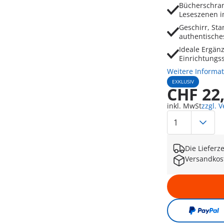
Bücherschran
Leseszenen 
Geschirr, St
authentische
Ideale Ergän
Einrichtungss
Weitere Informa
EXKLUSIV
CHF 22
inkl. MwSt
zzgl. 
Die Lieferz
Versandkos