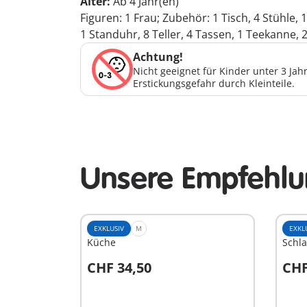
Alter:
Ab 4 Jahr(en)
Figuren: 1 Frau; Zubehör: 1 Tisch, 4 Stühle
1 Standuhr, 8 Teller, 4 Tassen, 1 Teekanne, 
Achtung!
Nicht geeignet für Kinder unter 3 Ja
Erstickungsgefahr durch Kleinteile.
Unsere Empfehlun
EXKLUSIV
M
EXKL
Küche
Schl
CHF 34,50
CHF
In den Warenkorb
I