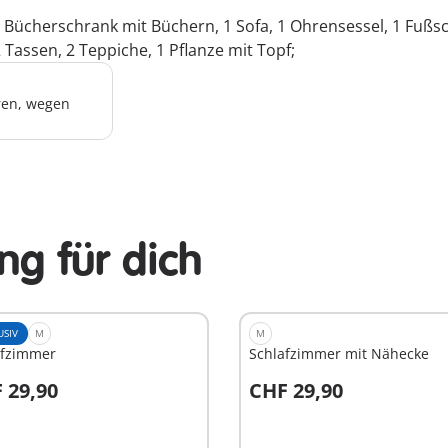
, 1 Bücherschrank mit Büchern, 1 Sofa, 1 Ohrensessel, 1 Fuß
2 Tassen, 2 Teppiche, 1 Pflanze mit Topf;
hren, wegen
g für dich
USIV
M
M
afzimmer
Schlafzimmer mit Nähecke
 29,90
CHF 29,90
n den Warenkorb
In den Warenkorb