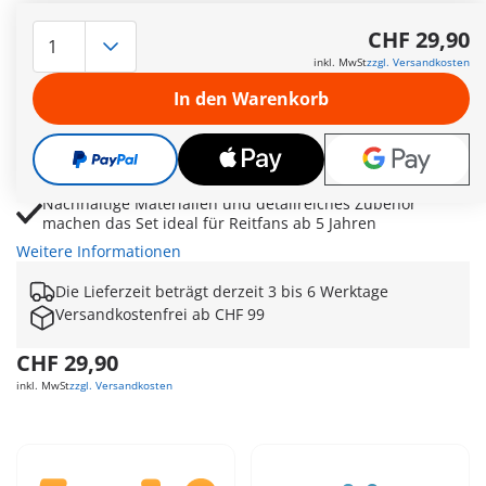
Zoe und Trakehner-Wallach Blaze erleben spannende
Trainingsabenteuer auf der Waterfall Ranch
CHF 29,90
Kämmbare Mähne und Schweif lassen sich mit
inkl. MwSt
zzgl. Versandkosten
Haarspangen individuell stylen
In den Warenkorb
Softstangen und Kegel sorgen für realistisches
Springtraining und kreative Turnierszenen
Sattel, Zügel und Apfel als Belohnung ergänzen den
authentischen Reitspielspaß
Nachhaltige Materialien und detailreiches Zubehör
machen das Set ideal für Reitfans ab 5 Jahren
Weitere Informationen
Die Lieferzeit beträgt derzeit 3 bis 6 Werktage
Versandkostenfrei ab CHF 99
CHF 29,90
inkl. MwSt
zzgl. Versandkosten