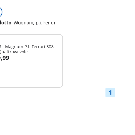
dotto
-
Magnum, p.i. Ferrari
 Magnum P.I. Ferrari 308
uattrovalvole
9,99
ggiungi al carrello
1