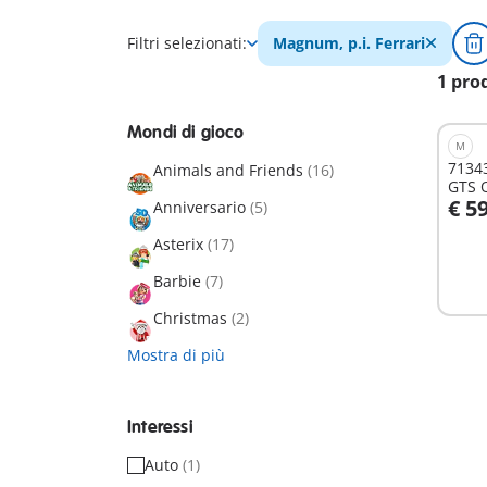
Filtri selezionati:
Magnum, p.i. Ferrari
1 pro
Mondi di gioco
M
71343 -
Animals and Friends
(16)
GTS Q
€ 5
Anniversario
(5)
A
Asterix
(17)
Barbie
(7)
Christmas
(2)
Mostra di più
Interessi
Auto
(1)