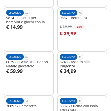
ESCLUSIVO
XS
ESCLUSIVO
XL
9814 - Casetta per
9887 - Betoniera
bambini e giochi con la
€ 14,99
sabbia
€ 39,99
-25%
Aggiungi al carrello
Aggiungi al carrello
€ 29,99
ESCLUSIVO
XL
ESCLUSIVO
M
6629 - PLAYMOBIL Babbo
5248 - Assalto alla
Natale giocattolo
Diligenza
€ 59,99
€ 34,99
Aggiungi al carrello
Aggiungi al carrello
ESCLUSIVO
M
ESCLUSIVO
M
70892 - Cameretta
5582 - Cucina con isola
attrezzata