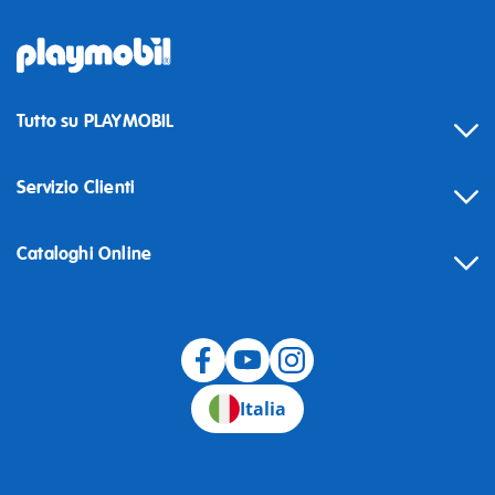
Tutto su PLAYMOBIL
Servizio Clienti
Cataloghi Online
Recesso
Italia