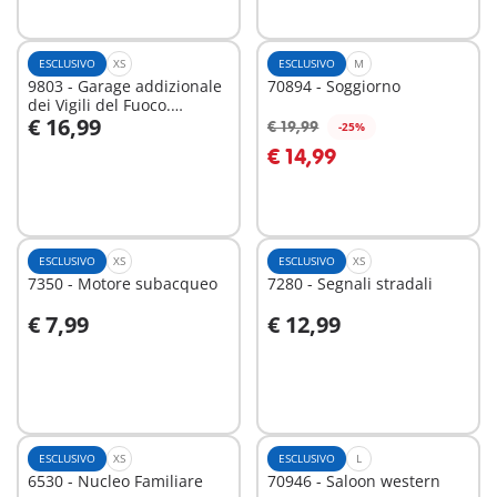
ESCLUSIVO
XS
ESCLUSIVO
M
9803 - Garage addizionale
70894 - Soggiorno
dei Vigili del Fuoco.
€ 16,99
(Compatibile con la
€ 19,99
-25%
Aggiungi al carrello
Aggiungi al carrello
Stazione dei Vigili del
€ 14,99
Fuoco 9462)
ESCLUSIVO
XS
ESCLUSIVO
XS
7350 - Motore subacqueo
7280 - Segnali stradali
€ 7,99
€ 12,99
Aggiungi al carrello
Aggiungi al carrello
ESCLUSIVO
XS
ESCLUSIVO
L
6530 - Nucleo Familiare
70946 - Saloon western