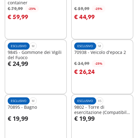
container
€ 79,99
€ 59,99
-25%
-25%
Aggiungi al carrello
Aggiungi al carrello
€ 59,99
€ 44,99
ESCLUSIVO
M
ESCLUSIVO
M
9845 - Gommone dei Vigili
70938 - Veicolo d'epoca 2
del Fuoco
€ 24,99
€ 34,99
-25%
Aggiungi al carrello
Aggiungi al carrello
€ 26,24
ESCLUSIVO
M
ESCLUSIVO
XS
70895 - Bagno
9802 - Torre di
esercitazione (Compatibile
€ 19,99
€ 19,99
con la Stazione dei Vigili
Aggiungi al carrello
Aggiungi al carrello
del Fuoco 9462)