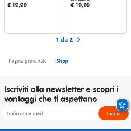
€ 19,99
€ 19,99
Aggiungi al carrello
Aggiungi al carrello
1 da 2
Pagina principale
Shop
Iscriviti alla newsletter e scopri i
vantaggi che ti aspettano
Login