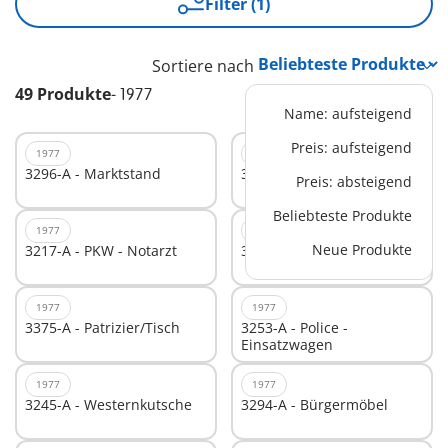
Filter (1)
Sortiere nach
49 Produkte
-
1977
Name: aufsteigend
Preis: aufsteigend
1977
1977
3296-A - Marktstand
3219-B - PKW-ADAC
Preis: absteigend
Beliebteste Produkte
1977
1977
Neue Produkte
3217-A - PKW - Notarzt
3249-A - Caravan
1977
1977
3375-A - Patrizier/Tisch
3253-A - Police -
Einsatzwagen
1977
1977
3245-A - Westernkutsche
3294-A - Bürgermöbel