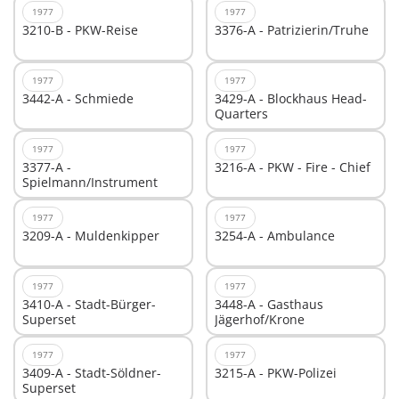
1977
1977
3210-B - PKW-Reise
3376-A - Patrizierin/Truhe
1977
1977
3442-A - Schmiede
3429-A - Blockhaus Head-
Quarters
1977
1977
3377-A -
3216-A - PKW - Fire - Chief
Spielmann/Instrument
1977
1977
3209-A - Muldenkipper
3254-A - Ambulance
1977
1977
3410-A - Stadt-Bürger-
3448-A - Gasthaus
Superset
Jägerhof/Krone
1977
1977
3409-A - Stadt-Söldner-
3215-A - PKW-Polizei
Superset