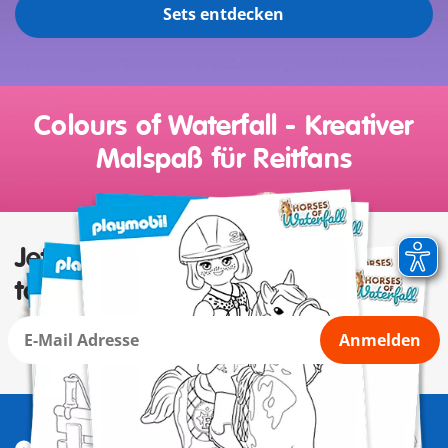
Sets entdecken
Colours of Waterfall - Kreativer
Malspaß für Reitfans
Jetzt Newsletter abonnieren und
tolle Vorteile sichern
Anmelden