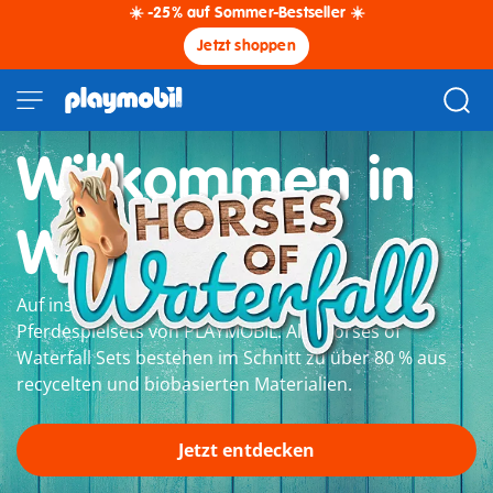
☀️ -25% auf Sommer-Bestseller ☀️
Jetzt shoppen
Willkommen in
Waterfall
Auf ins große Reitabenteuer mit den nachhaltigen
Pferdespielsets von PLAYMOBIL. Alle Horses of
Waterfall Sets bestehen im Schnitt zu über 80 % aus
recycelten und biobasierten Materialien.
Jetzt entdecken