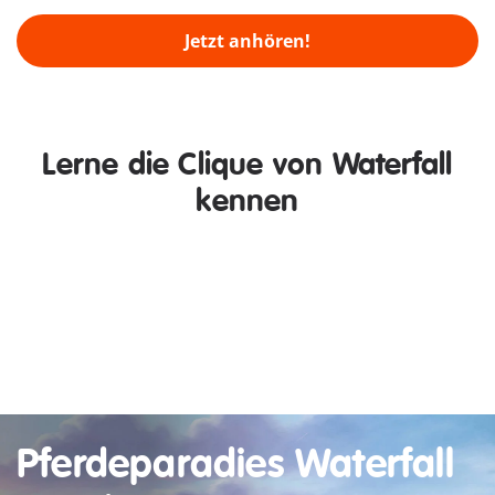
Jetzt anhören!
Lerne die Clique von Waterfall
kennen
AMELIA RODRÍGUEZ
Wegen ihres großen Gespürs für
Tiere, betreut Tierflüsterin
Amelia neben ihrem geliebten
‘
Hengst Whisper, auch die
Gastpferde von Waterfall.
Pferdeparadies Waterfall