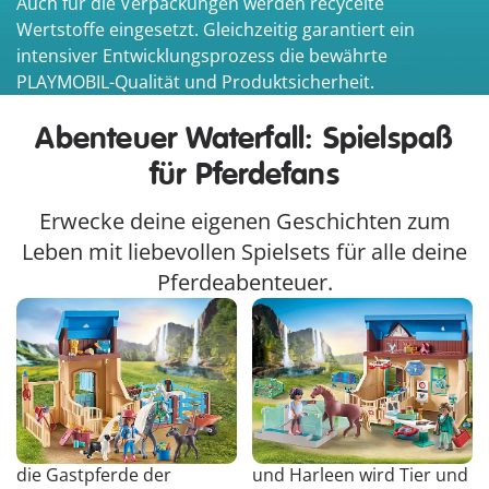
Auch für die Verpackungen werden recycelte
Wertstoffe eingesetzt. Gleichzeitig garantiert ein
intensiver Entwicklungsprozess die bewährte
PLAYMOBIL-Qualität und Produktsicherheit.
Abenteuer Waterfall: Spielspaß
für Pferdefans
Erwecke deine eigenen Geschichten zum
Leben mit liebevollen Spielsets für alle deine
Pferdeabenteuer.
Amelia & Whisper mit
Reittherapie &
Pferdebox
Tierarztpraxis
Amelia ist eine richtige
In der Reittherapie und
Tierflüsterin und betreut
Tierarztpraxis von Phil
die Gastpferde der
und Harleen wird Tier und