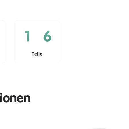
e
Teile
tionen