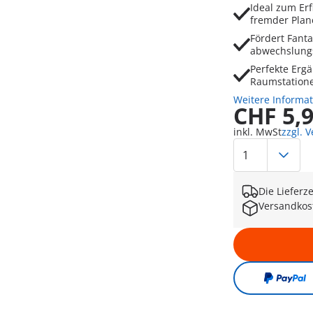
Ideal zum Er
fremder Plan
Fördert Fanta
abwechslungs
Perfekte Erg
Raumstatione
Weitere Informa
CHF 5,
inkl. MwSt
zzgl. 
Die Lieferz
Versandkos