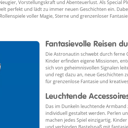
 Neugier, Vorstellungskraft und Abenteuerlust. Als Special Pl
t perfekt und lädt zu immer neuen Geschichten ein. Dab
Rollenspiele voller Magie, Sterne und grenzenloser Fantasie
Fantasievolle Reisen du
Die Astronautin schwebt durch ferne G
Kinder erfinden eigene Missionen, en
sich von geheimnisvollen Signalen leit
und regt dazu an, neue Geschichten zu
für grenzenlose Fantasie und kreatives
Leuchtende Accessoires
Das im Dunkeln leuchtende Armband z
individuell gestaltet werden. Perlen 
machen jedes Spiel einzigartig. Kinder
und verbinden Bastelspaß mit fantasi