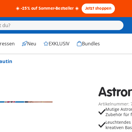
☀️ -25% auf Sommer-Bestseller ☀️
Jetzt shoppen
eressen
Neu
EXKLUSIV
Bundles
autin
Astro
Artikelnummer: 
Mutige Astro
Zubehör für 
Leuchtendes 
kreativen Bas