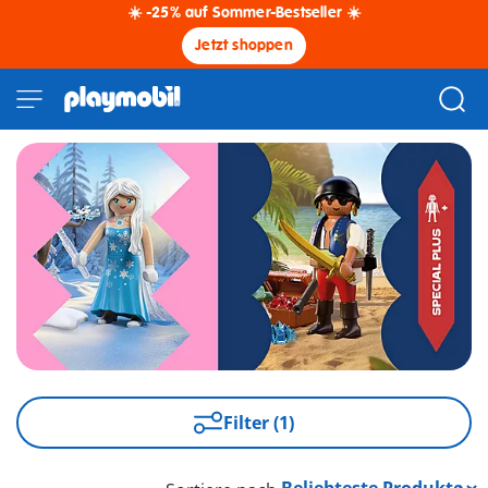
☀️ -25% auf Sommer-Bestseller ☀️
Jetzt shoppen
Filter (1)