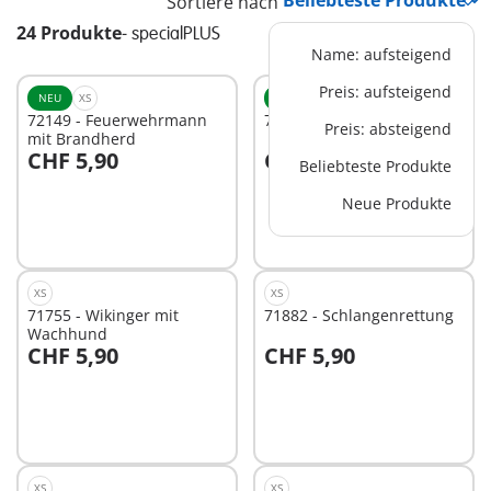
Sortiere nach
24 Produkte
-
specialPLUS
Name: aufsteigend
Preis: aufsteigend
NEU
XS
NEU
XS
72149 - Feuerwehrmann
72153 - Eisprinzessin
Preis: absteigend
mit Brandherd
CHF 5,90
CHF 5,90
Beliebteste Produkte
In den Warenkorb
In den Warenkorb
Neue Produkte
XS
XS
71755 - Wikinger mit
71882 - Schlangenrettung
Wachhund
CHF 5,90
CHF 5,90
In den Warenkorb
In den Warenkorb
XS
XS