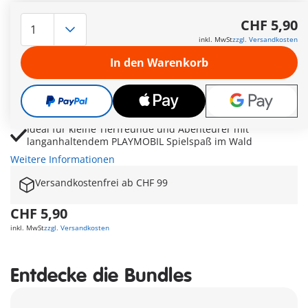
PLAYMOBIL Rehkitz-Rettung mit Drohne für spannende
Waldabenteuer und einfühlsame Tierrettung
CHF 5,90
Drohne mit Steuergerät verbindet moderne Technik,
inkl. MwSt
zzgl. Versandkosten
Naturerlebnis und fantasievolle Rettungsmissionen
In den Warenkorb
Verletztes Rehkitz im Dickicht lädt zu liebevollen Pflege-
und Schutzszenen ein
Fördert Empathie, Verantwortungsgefühl und kreatives
Erzählen rund um Wildtiere und Natur
Ideal für kleine Tierfreunde und Abenteurer mit
langanhaltendem PLAYMOBIL Spielspaß im Wald
Weitere Informationen
Versandkostenfrei ab CHF 99
CHF 5,90
inkl. MwSt
zzgl. Versandkosten
Entdecke die Bundles