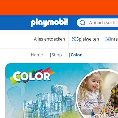
Alles entdecken
Spielwelten
Int
Home
Shop
Color