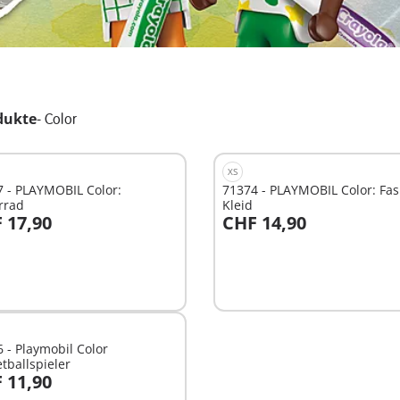
dukte
-
Color
XS
 - PLAYMOBIL Color:
71374 - PLAYMOBIL Color: Fa
rrad
Kleid
 17,90
CHF 14,90
n den Warenkorb
In den Warenkorb
 - Playmobil Color
tballspieler
 11,90
n den Warenkorb