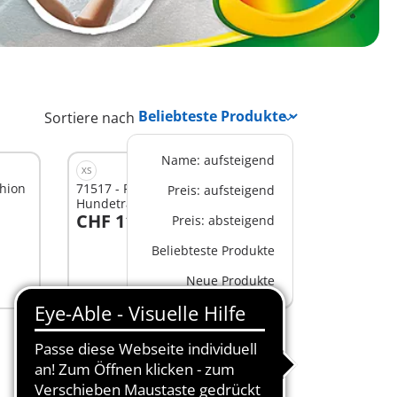
Sortiere nach
Name: aufsteigend
XS
shion
71517 - Playmobil Color
Preis: aufsteigend
Hundetraining
CHF 11,90
Preis: absteigend
In den Warenkorb
Beliebteste Produkte
Neue Produkte