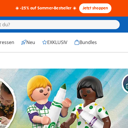
☀️ -25% auf Sommer-Bestseller ☀️
Jetzt shoppen
eressen
Neu
EXKLUSIV
Bundles