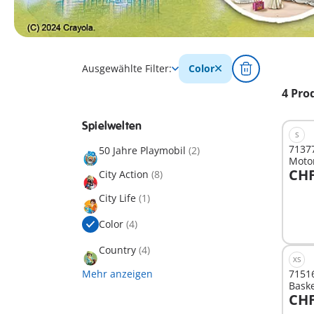
Ausgewählte Filter:
Color
4 Pro
Spielwelten
S
71377
50 Jahre Playmobil
(2)
Moto
CHF
City Action
(8)
I
City Life
(1)
Color
(4)
Country
(4)
XS
Mehr anzeigen
71516
Baske
CHF
I