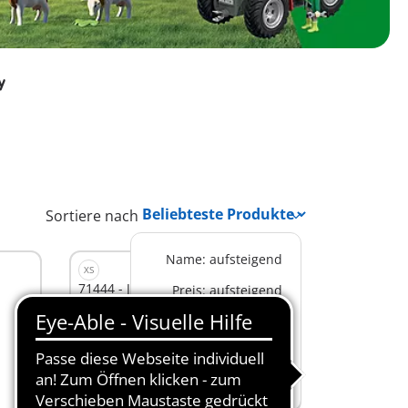
y
Sortiere nach
Name: aufsteigend
XS
71444 - Junger Schäfer mit
Preis: aufsteigend
Schafen
CHF 17,90
Preis: absteigend
In den Warenkorb
Beliebteste Produkte
Neue Produkte