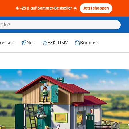
☀️ -25% auf Sommer-Bestseller ☀️
Jetzt shoppen
eressen
Neu
EXKLUSIV
Bundles