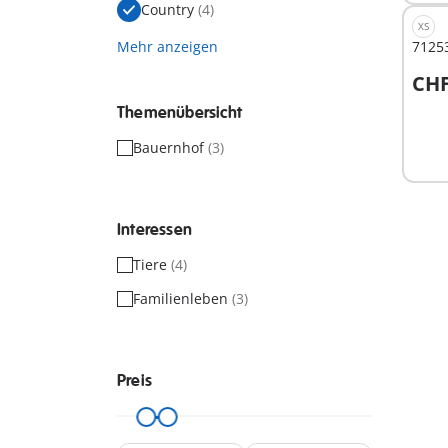
Country
(4)
XS
Mehr anzeigen
71253
CHF
I
Themenübersicht
Bauernhof
(3)
Interessen
Tiere
(4)
Familienleben
(3)
Preis