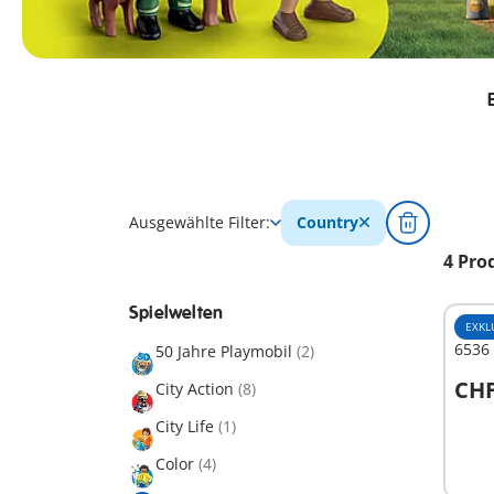
Ausgewählte Filter:
Country
4 Pro
Spielwelten
EXKL
6536
50 Jahre Playmobil
(2)
CHF
City Action
(8)
I
City Life
(1)
Color
(4)