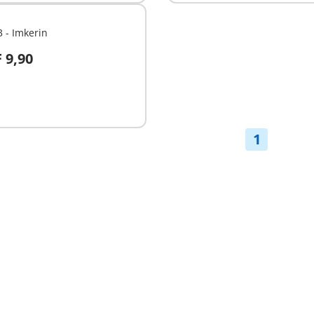
 - Imkerin
 9,90
n den Warenkorb
1