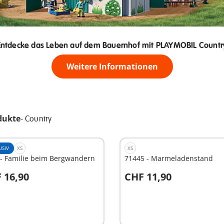
Entdecke das Leben auf dem Bauernhof mit PLAYMOBIL Countr
Weitere Informationen
dukte
-
Country
USIV
XS
XS
 - Familie beim Bergwandern
71445 - Marmeladenstand
 16,90
CHF 11,90
n den Warenkorb
In den Warenkorb