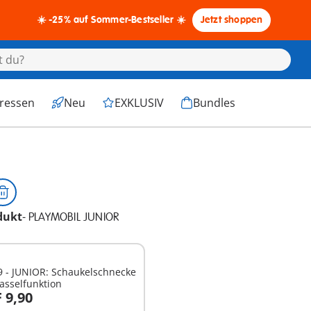
☀️ -25% auf Sommer-Bestseller ☀️
Jetzt shoppen
eressen
Neu
EXKLUSIV
Bundles
dukt
-
PLAYMOBIL JUNIOR
9 - JUNIOR: Schaukelschnecke
asselfunktion
 9,90
n den Warenkorb