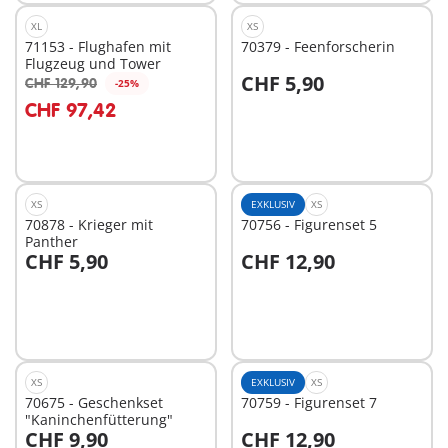
XL
XS
71153 - Flughafen mit
70379 - Feenforscherin
Flugzeug und Tower
CHF 5,90
CHF 129,90
-25%
In den Warenkorb
In den Warenkorb
CHF 97,42
XS
EXKLUSIV
XS
70878 - Krieger mit
70756 - Figurenset 5
Panther
CHF 5,90
CHF 12,90
In den Warenkorb
In den Warenkorb
XS
EXKLUSIV
XS
70675 - Geschenkset
70759 - Figurenset 7
"Kaninchenfütterung"
CHF 9,90
CHF 12,90