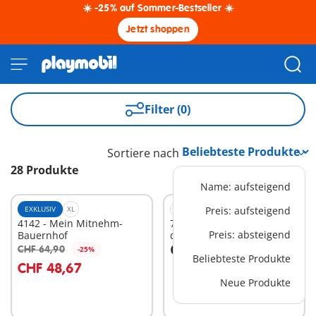
☀️ -25% auf Sommer-Bestseller ☀️
Jetzt shoppen
Filter (0)
Sortiere nach
28 Produkte
Name: aufsteigend
EXKLUSIV
XL
L
Preis: aufsteigend
4142 - Mein Mitnehm-
70568 - Polizei: Flucht aus
Preis: absteigend
Bauernhof
dem Gefängnis
CHF 54,90
CHF 64,90
-25%
In den Warenkorb
In den Warenkorb
Beliebteste Produkte
CHF 48,67
Neue Produkte