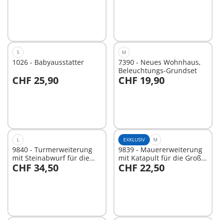
S
M
1026 - Babyausstatter
7390 - Neues Wohnhaus,
Beleuchtungs-Grundset
CHF 25,90
CHF 19,90
In den Warenkorb
In den Warenkorb
L
EXKLUSIV
M
9840 - Turmerweiterung
9839 - Mauererweiterung
mit Steinabwurf für die
mit Katapult für die Große
CHF 34,50
CHF 22,50
Große Burg von
Burg von Novelmore
In den Warenkorb
In den Warenkorb
Novelmore