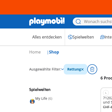
Alles entdecken
Spielwelten
Int
Home
Shop
Ausgewählte Filter:
Rettung
6 Pro
Spielwelten
L
71202
My Life
(6)
und 
CHF 
I