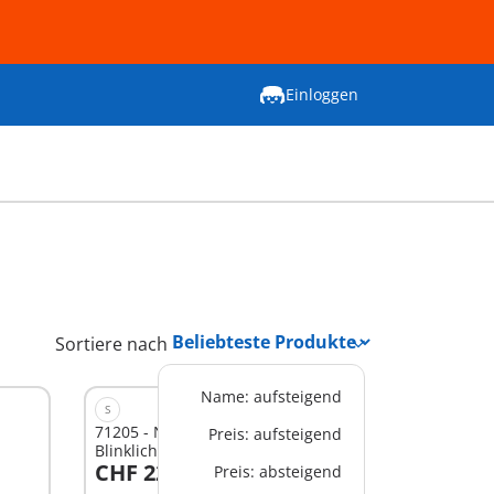
Einloggen
Sortiere nach
Name: aufsteigend
S
71205 - Notarzt-Motorrad mit
Preis: aufsteigend
Blinklicht
CHF 22,90
Preis: absteigend
In den Warenkorb