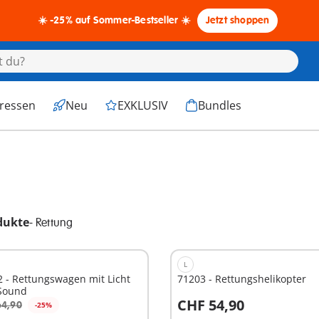
☀️ -25% auf Sommer-Bestseller ☀️
Jetzt shoppen
eressen
Neu
EXKLUSIV
Bundles
dukte
-
Rettung
L
 - Rettungswagen mit Licht
71203 - Rettungshelikopter
Sound
CHF 54,90
64,90
-25%
n den Warenkorb
In den Warenkorb