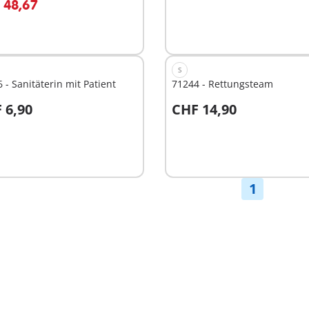
 48,67
S
 - Sanitäterin mit Patient
71244 - Rettungsteam
 6,90
CHF 14,90
n den Warenkorb
In den Warenkorb
1