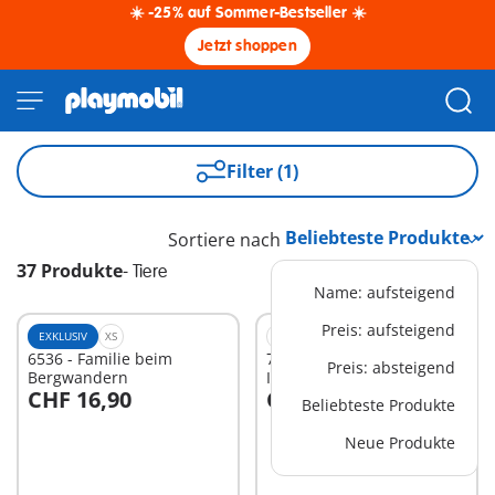
☀️ -25% auf Sommer-Bestseller ☀️
Jetzt shoppen
Filter (1)
Sortiere nach
37 Produkte
-
Tiere
Name: aufsteigend
Preis: aufsteigend
EXKLUSIV
XS
XS
6536 - Familie beim
71512 - Pflege der
Preis: absteigend
Bergwandern
Igelfamilie
CHF 16,90
CHF 11,90
Beliebteste Produkte
In den Warenkorb
In den Warenkorb
Neue Produkte