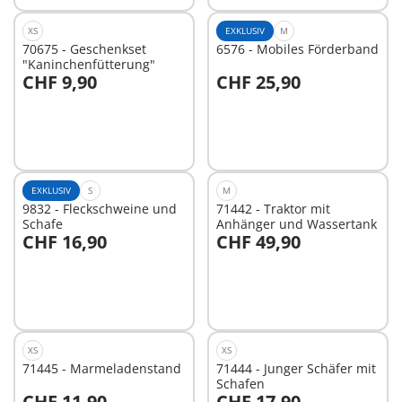
XS
EXKLUSIV
M
70675 - Geschenkset
6576 - Mobiles Förderband
"Kaninchenfütterung"
CHF 9,90
CHF 25,90
In den Warenkorb
In den Warenkorb
EXKLUSIV
S
M
9832 - Fleckschweine und
71442 - Traktor mit
Schafe
Anhänger und Wassertank
CHF 16,90
CHF 49,90
In den Warenkorb
In den Warenkorb
XS
XS
71445 - Marmeladenstand
71444 - Junger Schäfer mit
Schafen
CHF 11,90
CHF 17,90