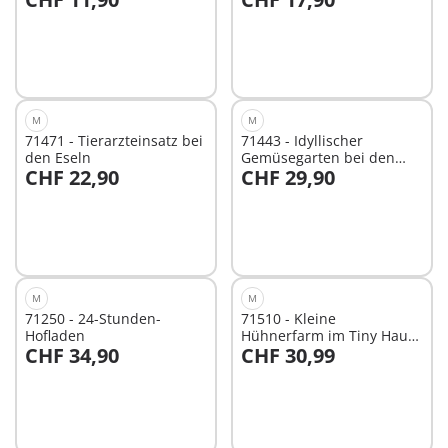
In den Warenkorb
In den Warenkorb
M
M
71471 - Tierarzteinsatz bei
71443 - Idyllischer
den Eseln
Gemüsegarten bei den
CHF 22,90
CHF 29,90
Großeltern
In den Warenkorb
In den Warenkorb
M
M
71250 - 24-Stunden-
71510 - Kleine
Hofladen
Hühnerfarm im Tiny Haus
CHF 34,90
CHF 30,99
Garten
In den Warenkorb
In den Warenkorb