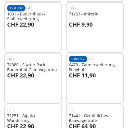
EXKLUSIV
M
XS
1031 - Bauernhaus-
71253 - Imkerin
Stallerweiterung
CHF 22,90
CHF 9,90
In den Warenkorb
In den Warenkorb
M
EXKLUSIV
XS
71380 - Starter Pack
6473 - Zaunerweiterung
Bauernhof Gemüsegarten
Ponyhof
CHF 22,90
CHF 11,90
In den Warenkorb
Nicht
verfügbar
S
L
71251 - Alpaka-
71441 - Gemütliches
Wanderung
Bauwagencafé
CHF 22,90
CHF 64,90