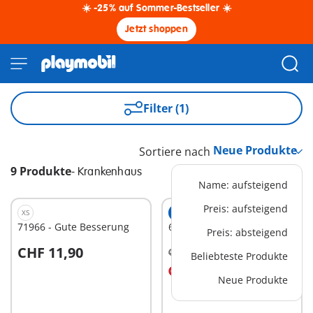
☀️ -25% auf Sommer-Bestseller ☀️
Jetzt shoppen
Filter (1)
Sortiere nach
9 Produkte
-
Krankenhaus
Name: aufsteigend
Preis: aufsteigend
XS
EXKLUSIV
S
71966 - Gute Besserung
6295 - Kinderstation
Preis: absteigend
CHF 11,90
CHF 22,50
-25%
Beliebteste Produkte
In den Warenkorb
In den Warenkorb
CHF 16,87
Neue Produkte