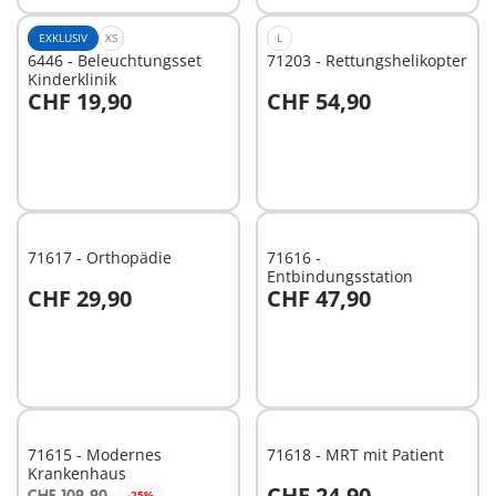
EXKLUSIV
XS
L
6446 - Beleuchtungsset
71203 - Rettungshelikopter
Kinderklinik
CHF 19,90
CHF 54,90
In den Warenkorb
In den Warenkorb
71617 - Orthopädie
71616 -
Entbindungsstation
CHF 29,90
CHF 47,90
In den Warenkorb
In den Warenkorb
71615 - Modernes
71618 - MRT mit Patient
Krankenhaus
CHF 24,90
CHF 109,90
-25%