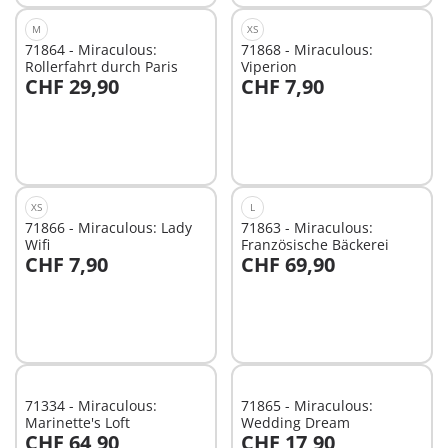
M
XS
71864 - Miraculous:
71868 - Miraculous:
Rollerfahrt durch Paris
Viperion
CHF 29,90
CHF 7,90
In den Warenkorb
In den Warenkorb
XS
L
71866 - Miraculous: Lady
71863 - Miraculous:
Wifi
Französische Bäckerei
CHF 7,90
CHF 69,90
In den Warenkorb
In den Warenkorb
71334 - Miraculous:
71865 - Miraculous:
Marinette's Loft
Wedding Dream
CHF 64,90
CHF 17,90