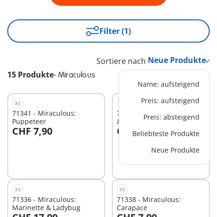
Filter (1)
Sortiere nach
15 Produkte
-
Miraculous
Name: aufsteigend
Preis: aufsteigend
XS
XS
71341 - Miraculous:
71337 - Miraculous: Adrien
Preis: absteigend
Puppeteer
& Cat Noir
CHF 7,90
CHF 17,90
Beliebteste Produkte
In den Warenkorb
In den Warenkorb
Neue Produkte
XS
XS
71336 - Miraculous:
71338 - Miraculous:
Marinette & Ladybug
Carapace