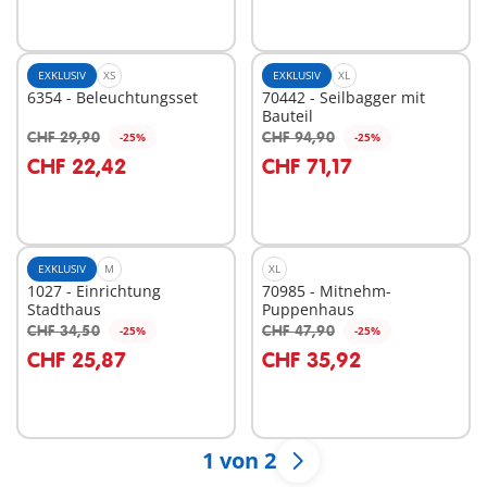
EXKLUSIV
XS
EXKLUSIV
XL
6354 - Beleuchtungsset
70442 - Seilbagger mit
Bauteil
CHF 29,90
CHF 94,90
-25%
-25%
In den Warenkorb
In den Warenkorb
CHF 22,42
CHF 71,17
EXKLUSIV
M
XL
1027 - Einrichtung
70985 - Mitnehm-
Stadthaus
Puppenhaus
CHF 34,50
CHF 47,90
-25%
-25%
In den Warenkorb
In den Warenkorb
CHF 25,87
CHF 35,92
1 von 2