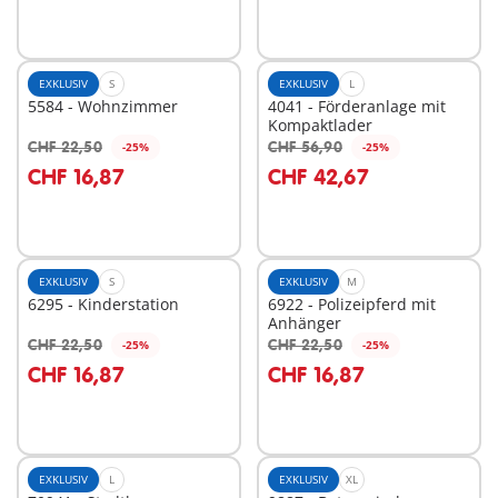
EXKLUSIV
S
EXKLUSIV
L
5584 - Wohnzimmer
4041 - Förderanlage mit
Kompaktlader
CHF 22,50
CHF 56,90
-25%
-25%
In den Warenkorb
In den Warenkorb
CHF 16,87
CHF 42,67
EXKLUSIV
S
EXKLUSIV
M
6295 - Kinderstation
6922 - Polizeipferd mit
Anhänger
CHF 22,50
CHF 22,50
-25%
-25%
In den Warenkorb
In den Warenkorb
CHF 16,87
CHF 16,87
EXKLUSIV
L
EXKLUSIV
XL