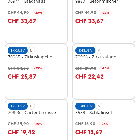
70941 - Stadthaus
9887 - Betonmischer
CHF 44,90
CHF 44,90
-25%
-25%
In den Warenkorb
In den Warenkorb
CHF 33,67
CHF 33,67
EXKLUSIV
M
EXKLUSIV
M
70965 - Zirkuskapelle
70966 - Zirkusstand
CHF 34,50
CHF 29,90
-25%
-25%
In den Warenkorb
In den Warenkorb
CHF 25,87
CHF 22,42
EXKLUSIV
M
EXKLUSIV
S
70896 - Gartenterrasse
5583 - Schlafinsel
CHF 25,90
CHF 16,90
-25%
-25%
In den Warenkorb
In den Warenkorb
CHF 19,42
CHF 12,67