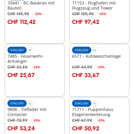
70441 - RC-Baukran mit
71153 - Flughafen mit
Bauteil
Flugzeug und Tower
CHF 149,90
CHF 129,90
-25%
-25%
In den Warenkorb
In den Warenkorb
CHF 112,42
CHF 97,42
EXKLUSIV
M
EXKLUSIV
XL
7485 - Feuerwehr-
6571 - Autowaschanlage
Anhänger
CHF 34,50
CHF 44,90
-25%
-25%
In den Warenkorb
In den Warenkorb
CHF 25,87
CHF 33,67
EXKLUSIV
XL
EXKLUSIV
XL
9898 - Tieflader mit
71711 - Puppenhaus
Container
Etagenerweiterung
CHF 70,99
CHF 67,90
-25%
-25%
In den Warenkorb
In den Warenkorb
CHF 53,24
CHF 50,92