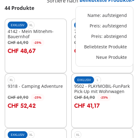
Sortiere nach
44 Produkte
Name: aufsteigend
EXKLUSIV
XL
EXKLUSIV
Preis: aufsteigend
XL
4142 - Mein Mitnehm-
70890 - Nostalgisches
Preis: absteigend
Bauernhof
Großes Puppenhaus
CHF 64,90
CHF 229,90
-25%
-25%
In den Warenkorb
In den Warenkorb
Beliebteste Produkte
CHF 48,67
CHF 172,42
Neue Produkte
XL
EXKLUSIV
L
9318 - Camping Adventure
9502 - PLAYMOBIL-FunPark
Pick-Up mit Wohnwagen
CHF 69,90
CHF 54,90
-25%
-25%
In den Warenkorb
In den Warenkorb
CHF 52,42
CHF 41,17
EXKLUSIV
XL
XL