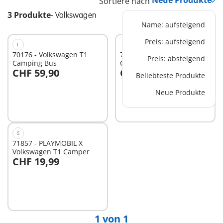
Sortiere nach
3 Produkte
-
Volkswagen
Name: aufsteigend
Preis: aufsteigend
L
70176 - Volkswagen T1
71519 - Volkswagen T1
Preis: absteigend
Camping Bus
Camping Bus Blau
CHF 59,90
CHF 59,90
Beliebteste Produkte
Neue Produkte
Nicht
Nicht
verfügbar
verfügbar
S
71857 - PLAYMOBIL X
Volkswagen T1 Camper
CHF 19,99
In den Warenkorb
1 von 1