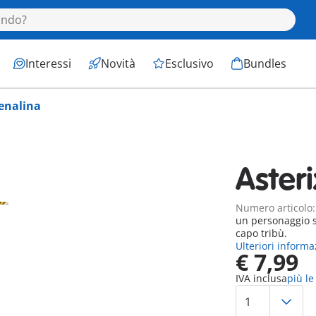
Interessi
Novità
Esclusivo
Bundles
renalina
Aster
Numero articolo
un personaggio se
capo tribù.
Ulteriori informa
€ 7,99
IVA inclusa
più le