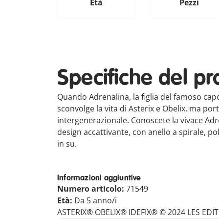
Età
Pezzi
Specifiche del pr
Quando Adrenalina, la figlia del famoso capo 
sconvolge la vita di Asterix e Obelix, ma po
intergenerazionale. Conoscete la vivace Adr
design accattivante, con anello a spirale, pol
in su.
Informazioni aggiuntive
Numero articolo:
71549
Età:
Da 5 anno/i
ASTERIX® OBELIX® IDEFIX® © 2024 LES ED