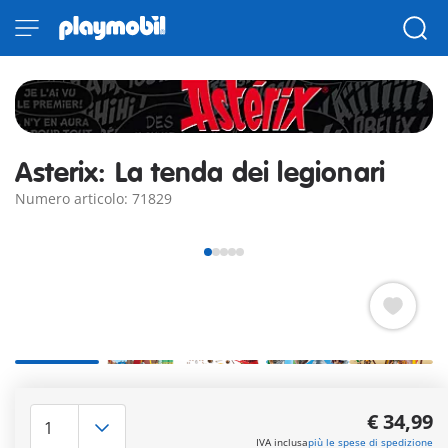
Asterix: La tenda dei legionari
Numero articolo: 71829
Entrate nell'accampamento romano con la tenda dei legionari
Playmobil Asterix! Scoprite la loro vita quotidiana mentre
€ 34,99
organizzano campagne militari, pianificano conquiste e si
IVA inclusa
più le spese di spedizione