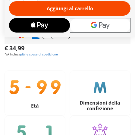
preparano a epiche battaglie contro i Galli.
Ulteriori informazioni
Aggiungi al carrello
Spedizione gratuita
per ordini da
49,90€
Pagamento sicuro
e flessibile
€ 34,99
IVA inclusa
più le spese di spedizione
Dimensioni della
Età
confezione