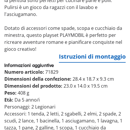
la pentola sono perfetti per cucinare pane e polli.
Pulirsi è un gioco da ragazzi con il lavabo e
l'asciugamano.
Dotato di accessori come spade, scopa e cucchiaio da
minestra, questo playset PLAYMOBIL è perfetto per
ricreare avventure romane e pianificare conquiste nel
gioco creativo!
Istruzioni di montaggio
Informazioni aggiuntive
Numero articolo:
71829
Dimensioni della confezione:
28.4 x 18.7 x 9.3 cm
Dimensioni del prodotto:
23.0 x 14.0 x 19.5 cm
Peso:
408 g
Età:
Da 5 anno/i
Personaggi: 2 Legionari
Accessori: 1 tenda, 2 letti, 2 sgabelli, 2 elmi, 2 spade, 2
scudi, 2 lance, 1 bacinella, 1 asciugamano, 1 lavagna, 1
tazza, 1 pane, 2 galline, 1 scopa, 1 cucchiaio da