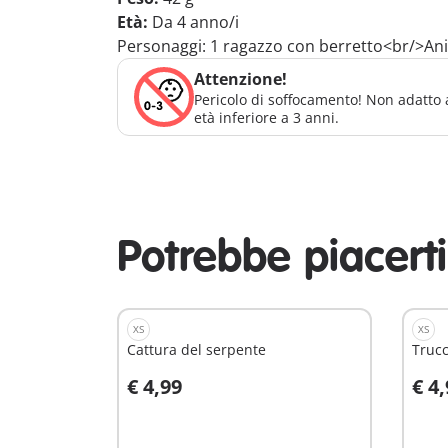
Età:
Da 4 anno/i
Personaggi: 1 ragazzo con berretto<br/>Anim
Attenzione!
Pericolo di soffocamento! Non adatto 
età inferiore a 3 anni.
Potrebbe piacert
XS
XS
Cattura del serpente
Truc
€ 4,99
€ 4
Aggiungi al carrello
A