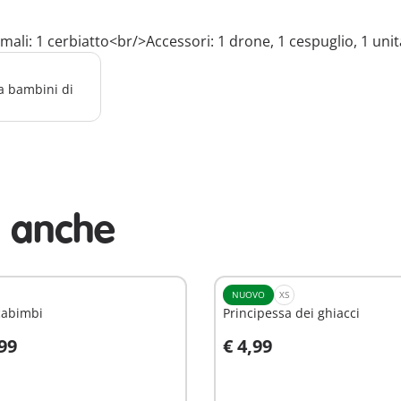
ali: 1 cerbiatto<br/>Accessori: 1 drone, 1 cespuglio, 1 unit
a bambini di
i anche
NUOVO
XS
cabimbi
Principessa dei ghiacci
,99
€ 4,99
ggiungi al carrello
Aggiungi al carrello