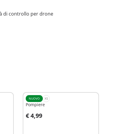
à di controllo per drone
NUOVO
XS
Pompiere
€ 4,99
Aggiungi al carrello