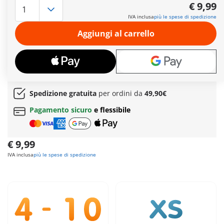
alla squadra. Che si tratti di allenamento o di una partita nel
€ 9,99
Campo da Calcio PLAYMOBIL (72056), anche questi personaggi
IVA inclusa
più le spese di spedizione
possono calciare davvero la palla. Basta tirare indietro la
gamba, rilasciare e segnare! Si possono eseguire passaggi
Aggiungi al carrello
precisi e tiri in porta spettacolari. Con il foglio di adesivi
incluso, i bambini possono personalizzare le divise dei
giocatori aggiungendo numeri sia sulla maglia che sui
pantaloncini.
Ulteriori informazioni
Spedizione gratuita
per ordini da
49,90€
Pagamento sicuro
e flessibile
€ 9,99
IVA inclusa
più le spese di spedizione