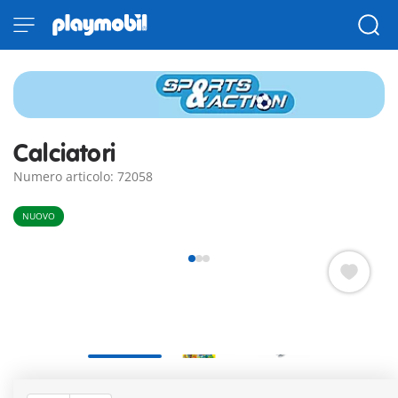
Calciatori
Numero articolo: 72058
NUOVO
Arrivano i rinforzi in campo! Due nuovi calciatori si uniscono