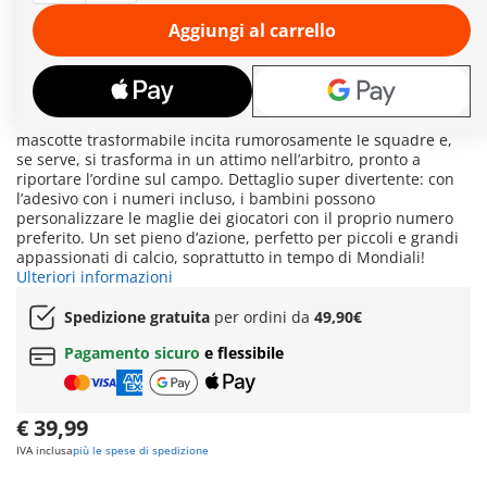
tempismo, i giocatori possono calciare davvero il pallone
verso una delle due porte o nei canestri supplementari: basta
Aggiungi al carrello
tirare indietro la gamba del personaggio PLAYMOBIL,
rilasciare e segnare! Le “Action Cards” aggiungono punti
bonus e rendono la partita ancora più dinamica. Con il
contatore di goal scorrevole, si possono segnare facilmente
tutte le reti messe a segno. A bordo campo, la simpatica
mascotte trasformabile incita rumorosamente le squadre e,
se serve, si trasforma in un attimo nell’arbitro, pronto a
riportare l’ordine sul campo. Dettaglio super divertente: con
l’adesivo con i numeri incluso, i bambini possono
personalizzare le maglie dei giocatori con il proprio numero
preferito. Un set pieno d’azione, perfetto per piccoli e grandi
appassionati di calcio, soprattutto in tempo di Mondiali!
Ulteriori informazioni
Spedizione gratuita
per ordini da
49,90€
Pagamento sicuro
e flessibile
€ 39,99
IVA inclusa
più le spese di spedizione