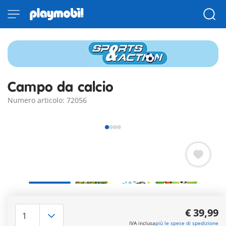
Campo da calcio
Numero articolo: 72056
Goooall! Il pubblico è in visibilio! Nel Campo da Calcio
PLAYMOBIL c'è grande fermento: due giocatori si sfidano in
€ 39,99
una partita mozzafiato! Con un po’ di abilità e il giusto
IVA inclusa
più le spese di spedizione