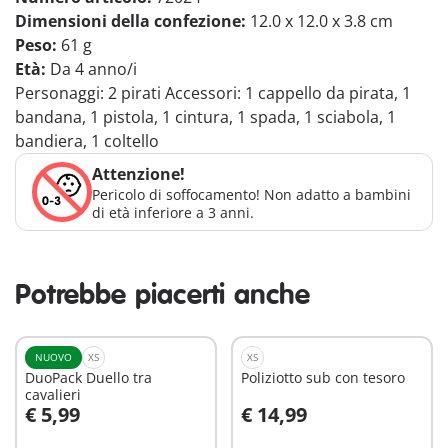
Dimensioni della confezione:
12.0 x 12.0 x 3.8 cm
Peso:
61 g
Età:
Da 4 anno/i
Personaggi: 2 pirati Accessori: 1 cappello da pirata, 1
bandana, 1 pistola, 1 cintura, 1 spada, 1 sciabola, 1
bandiera, 1 coltello
Attenzione!
Pericolo di soffocamento! Non adatto a bambini
di età inferiore a 3 anni.
Potrebbe piacerti anche
NUOVO
XS
XS
DuoPack Duello tra
Poliziotto sub con tesoro
cavalieri
€ 5,99
€ 14,99
Aggiungi al carrello
Aggiungi al carrello