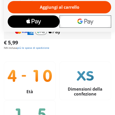
Ulteriori informazioni
Aggiungi al carrello
Tempi di consegna
attualmente 6-8 giorni lavorativi!
Spedizione gratuita
per ordini da
49,90€
Pagamento sicuro
e flessibile
€ 5,99
IVA inclusa
più le spese di spedizione
Dimensioni della
Età
confezione