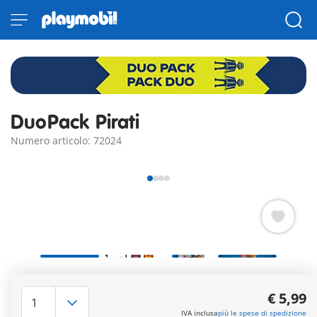
DuoPack Pirati
Numero articolo: 72024
Due pirati nemici si incontrano di nuovo: uno punta la pistola,
l’altro brandisce sciabola e bandiera. Il prossimo scontro è già
€ 5,99
scritto!
IVA inclusa
più le spese di spedizione