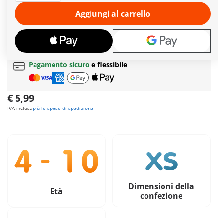
cibo speciale, qualche benda e una buona dose di coccole,
tornerà presto in piedi.
Aggiungi al carrello
Ulteriori informazioni
Tempi di consegna
attualmente 6-8 giorni lavorativi!
Spedizione gratuita
per ordini da
49,90€
Pagamento sicuro
e flessibile
€ 5,99
IVA inclusa
più le spese di spedizione
Dimensioni della
Età
confezione