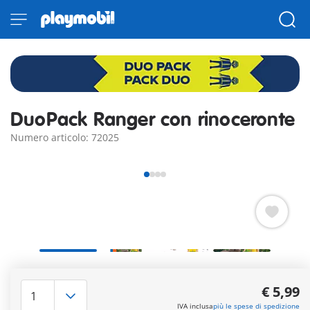
DuoPack Ranger con rinoceronte
Numero articolo: 72025
Nel moderno e spazioso zoo di Playmo-City, il guardiano si
prende amorevolmente cura di un rinoceronte malato. Il
€ 5,99
povero animale non mangia e si è fatto male cadendo, ma con
IVA inclusa
più le spese di spedizione