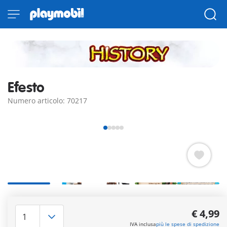
Efesto
Numero articolo: 70217
Il dio del fuco, marito di Afrodite con incudine, martello e
scudo.
€ 4,99
Questo articolo è disponibile solo nella versione greca con
IVA inclusa
più le spese di spedizione