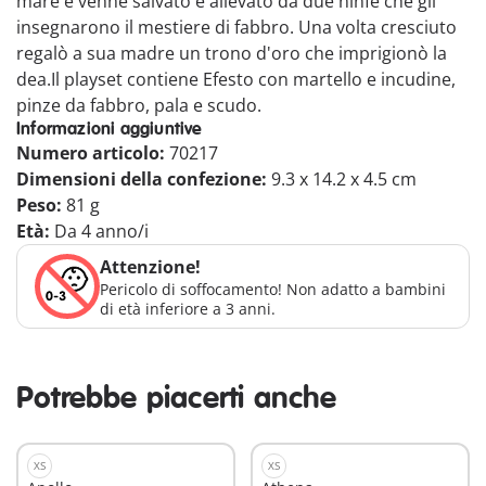
mare e venne salvato e allevato da due ninfe che gli
insegnarono il mestiere di fabbro. Una volta cresciuto
regalò a sua madre un trono d'oro che imprigionò la
dea.Il playset contiene Efesto con martello e incudine,
pinze da fabbro, pala e scudo.
Informazioni aggiuntive
Numero articolo:
70217
Dimensioni della confezione:
9.3 x 14.2 x 4.5 cm
Peso:
81 g
Età:
Da 4 anno/i
Attenzione!
Pericolo di soffocamento! Non adatto a bambini
di età inferiore a 3 anni.
Potrebbe piacerti anche
XS
XS