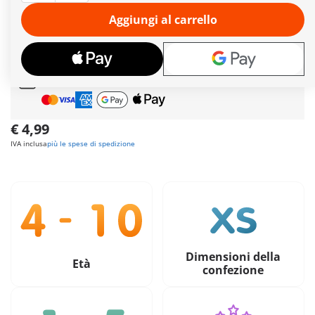
testi in greco.
Ulteriori informazioni
Aggiungi al carrello
Tempi di consegna
attualmente 6-8 giorni lavorativi!
Spedizione gratuita
per ordini da
49,90€
Pagamento sicuro
e flessibile
€ 4,99
IVA inclusa
più le spese di spedizione
Dimensioni della
Età
confezione