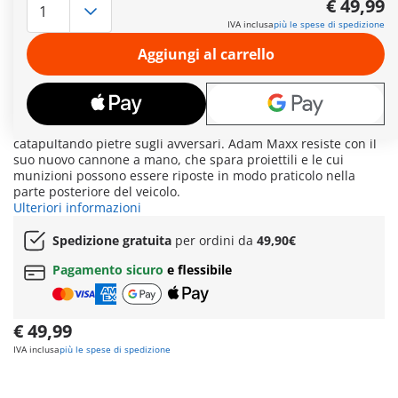
€ 49,99
punta sul suo versatile veicolo multifunzione, che funziona
IVA inclusa
più le spese di spedizione
alla perfezione a terra, in aria e in acqua. A terra, due
cannoni frontali funzionanti assicurano un'azione
Aggiungi al carrello
emozionante. Per la modalità aerea, si spiegano le ali e il
veicolo è pronto per operazioni rapide in aria. In acqua
rimane si è sicuri di rimanere in superficie grazie ai
galleggianti, azionati da due turbine ad elica. Revolt porta
confusione nel gioco con la sua piattaforma di lancio,
catapultando pietre sugli avversari. Adam Maxx resiste con il
suo nuovo cannone a mano, che spara proiettili e le cui
munizioni possono essere riposte in modo praticolo nella
parte posteriore del veicolo.
Ulteriori informazioni
Spedizione gratuita
per ordini da
49,90€
Pagamento sicuro
e flessibile
€ 49,99
IVA inclusa
più le spese di spedizione