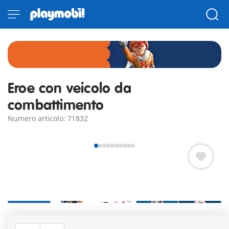
Eroe con veicolo da
combattimento
Numero articolo: 71832
+5
PLAYMOBIL Heroes: Adam Maxx vs. Revolt – Il veicolo
multifunzione degli eroi Pronti per ogni missione: Adam Maxx