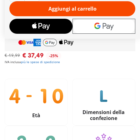
in basso e una pala extra per i lavori in cantiere. Non può
farcela da solo.
Aggiungi al carrello
Ulteriori informazioni
Spedizione gratuita
per ordini da
49,90€
Pagamento sicuro
e flessibile
€ 37,49
€ 49,99
-25%
IVA inclusa
più le spese di spedizione
Dimensioni della
Età
confezione