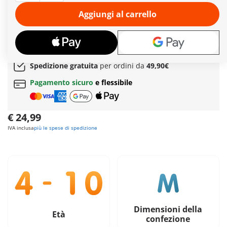
ambiente sicuro. In una torrida giornata estiva, la fata porta
un secchio d'acqua alla madre dell'unicorno per rinfrescarla,
Aggiungi al carrello
mentre il suo piccolo aiutante, il joyling, nutre il piccolo con
una bottiglia di latte. Entra a far parte di questa storia magica
e accompagna la fata nelle sue attività!
Ulteriori informazioni
Spedizione gratuita
per ordini da
49,90€
Pagamento sicuro
e flessibile
€ 24,99
IVA inclusa
più le spese di spedizione
Dimensioni della
Età
confezione