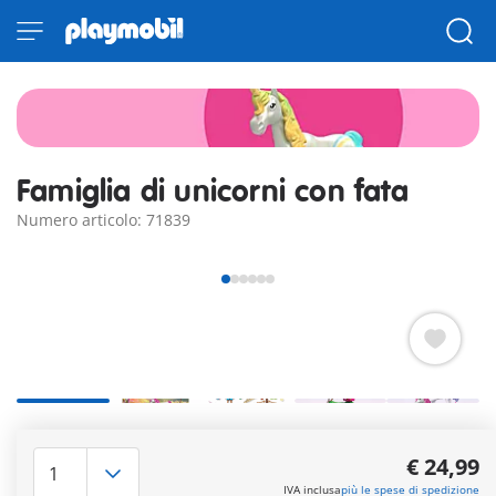
Famiglia di unicorni con fata
Numero articolo: 71839
Nella magica stalla trovano riparo una mamma unicorno e il
suo simpatico cucciolo. Sotto alla coltre di foglie naturale, la
€ 24,99
fata si prende amorevolmente cura dei due unicorni nel loro
IVA inclusa
più le spese di spedizione