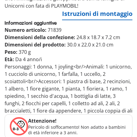
Unicorni con fata di PLAYMOBIL!
Istruzioni di montaggio
Informazioni aggiuntive
Numero articolo:
71839
Dimensioni della confezione:
24.8 x 18.7 x 7.2 cm
Dimensioni del prodotto:
30.0 x 22.0 x 21.0 cm
Peso:
370 g
Età:
Da 4 anno/i
Personaggi: 1 donna, 1 joyling<br/>Animali: 1 unicorno,
1 cucciolo di unicorno, 1 farfalla, 1 uccello, 2
scoiattoli<br/>Accessori: 1 piastra di base, 2 recinzioni,
1 albero, 1 fiore gigante, 1 pianta, 1 fioriera, 1 ramo, 1
spiedino, 1 secchio d'acqua, 1 bottiglia di latte, 3
funghi, 2 fiocchi per capelli, 1 colletto ad ali, 2 ali, 2
braccialetti, 1 fiore da appendere, 1 piccola coppia di ali
Attenzione!
Pericolo di soffocamento! Non adatto a bambini
di età inferiore a 3 anni.