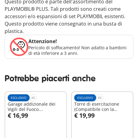
Questo prodotto è parte dell'assortimento del
PLAYMOBIL® PLUS. Tali prodotti sono creati come
accessori e/o espansioni di set PLAYMOBIL esistenti.
Questo prodotto viene consegnato in una busta di
plastica.
Attenzione!
Pericolo di soffocamento! Non adatto a bambini
di età inferiore a 3 anni.
Potrebbe piacerti anche
ESCLUSIVO
XS
ESCLUSIVO
XS
Garage addizionale dei
Torre di esercitazione
Vigili del Fuoco.
(Compatibile con la
€ 16,99
€ 19,99
(Compatibile con la
Stazione dei Vigili del
Aggiungi al carrello
Aggiungi al carrello
Stazione dei Vigili del
Fuoco 9462)
Fuoco 9462)