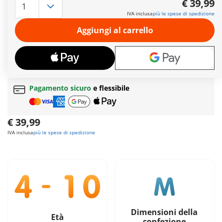
€ 39,99
piccolo panda e il lemure si sono messi comodi sul sedile
IVA inclusa
più le spese di spedizione
posteriore. Lo struzzo sta già aspettando con impazienza i
suoi amici e i koala sono seduti insieme al cacatua all'ombra
Aggiungi al carrello
di un albero. Gli amici animali non vedono l'ora di fare un giro
avventuroso con voi nel mondo. Salite e divertitevi insieme!
Ulteriori informazioni
Spedizione gratuita
per ordini da
49,90€
Pagamento sicuro
e flessibile
€ 39,99
IVA inclusa
più le spese di spedizione
Dimensioni della
Età
confezione