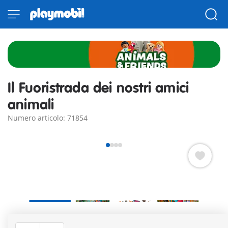
Il Fuoristrada dei nostri amici
animali
Numero articolo: 71854
Anche i nostri amici animali hanno una macchina colorata,
dove ognuno trova il suo posto per un viaggio avventuroso. Il