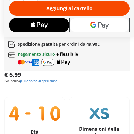
trasformata da Papillon nella cattiva digitale Lady Wifi. Lady
Wifi è determinata a scoprire il segreto di Ladybug e a
Aggiungi al carrello
informare tutta Parigi della sua vera identità. Il playset
include Alya Césaire nei panni di Lady Wifi e un anello con
ciondolo. Il ciondolo può essere combinato con i ciondoli degli
altri playset PLAYMOBIL Miraculous.
Ulteriori informazioni
Spedizione gratuita
per ordini da
49,90€
Pagamento sicuro
e flessibile
€ 6,99
IVA inclusa
più le spese di spedizione
Dimensioni della
Età