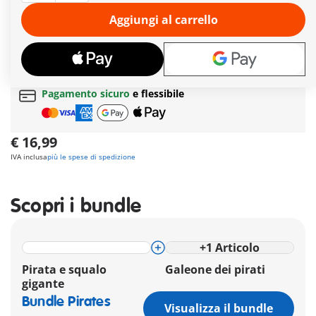
immaginazione: mixate e abbinate teste, corpi e accessori per
creare più di 1.000 possibili combinazioni di personaggi.
Aggiungi al carrello
Ulteriori informazioni
Tempi di consegna
attualmente 6-8 giorni lavorativi!
Spedizione gratuita
per ordini da
49,90€
Pagamento sicuro
e flessibile
€ 16,99
IVA inclusa
più le spese di spedizione
Scopri i bundle
+
1
Articolo
Pirata e squalo
Galeone dei pirati
gigante
Bundle Pirates
Visualizza il bundle