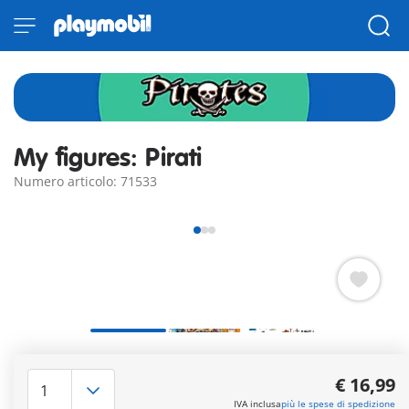
My figures: Pirati
Numero articolo: 71533
MyFigures - creative, unique and colourful! I pirati sono pronti
a navigare nei Sette Mari, a saccheggiare tesori e a
€ 16,99
combattere mostri marini! Date libero sfogo alla vostra
IVA inclusa
più le spese di spedizione